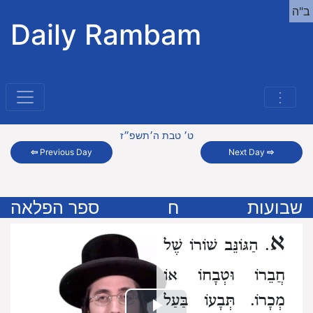
ב"ה
Daily Rambam
⋮
ט׳ טבת ה׳תשפ״ז
⇦
Previous Day
Next Day
⇨
שבועות
ח
ספר הפלאה
א
. הַגּוֹנֵּב שׁוֹרוֹ שֶׁל
חֲבֵרוֹ וּטְבָחוֹ אוֹ
מְכָרוֹ.
תְּבָעוֹ בַּעַל