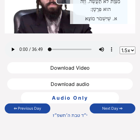
מִצְוַת לֹא תַעֲשֶׂה. וְזֶה
Play
הוּא פְּרָטָן:
Video
שֶׁיִּשְׁמֹר מוֹצָא
שְׂפָתָיו, וְיַעֲשֶׂה
כְּמוֹ שֶׁנָּדַר.
שֶׁלֹּא יַחֵל דְּבָרוֹ.
שֶׁיָּפֵר הַנֵּדֶר אוֹ
הַשְּׁבוּעָה,
וְזֶה
הוּא דִּין הֲפָרַת
Download Video
נְדָרִים הַמְּפֹרָשׁ
בַּתּוֹרָה שֶׁבִּכְתָב.
Download audio
וּבֵאוּר מִצְוֹת אֵלּוּ
Audio Only
בִּפְרָקִים אֵלּוּ:
א
⇦
Previous Day
Next Day
⇨
. הַנֵּדֶר נֶחְלָק
י״ד טבת ה׳תשפ״ז
לִשְׁתֵּי מַחֲלוֹקוֹת.
הַחֵלֶק הָרִאשׁוֹן הוּא