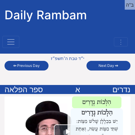
ב"ה
Daily Rambam
⋮
י״ד טבת ה׳תשפ״ז
⇦
Previous Day
Next Day
⇨
נדרים
א
ספר הפלאה
הִלְכוֹת נְדָרִים
הִלְכוֹת נְדָרִים
יֵשׁ בִּכְלָלָן שָׁלֹשׁ מִצְוֹת:
שְׁתֵּי מִצְוֹת עֲשֵׂה,
וְאַחַת