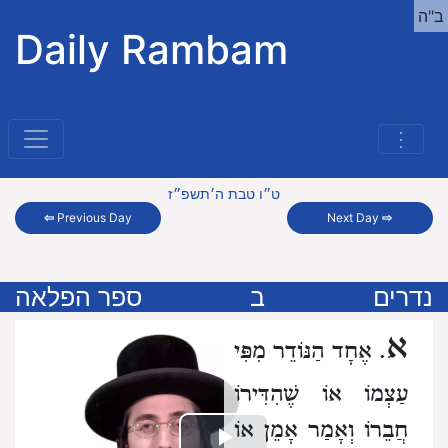
ב"ה
Daily Rambam
⋮
ט״ו טבת ה׳תשפ״ז
⇦
Previous Day
Next Day
⇨
נדרים
ב
ספר הפלאה
א
. אֶחָד הַנּוֹדֵר מִפִּי
עַצְמוֹ אוֹ שֶׁהִדִּירוֹ
חֲבֵרוֹ וְאָמַר אָמֵן
אוֹ