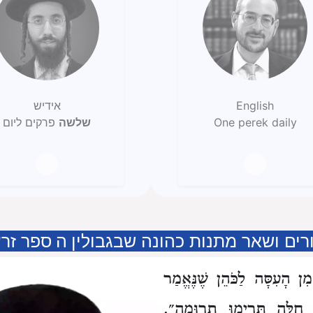
English
אידיש
One perek daily
שלשה
פרקים ליום
רים ושאר מתנות כהונה שבגבולין
ה
ספר זרע
ן הָעִסָּה לַכֹּהֵן
שֶׁנֶּאֱמַר
ַלָּה תָּרִימוּ תְרוּמָה״.