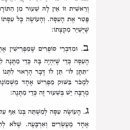
וְרֵאשִׁית זוֹ אֵין לָהּ שִׁעוּר מִן הַתּוֹרָ
פָּטַר אֶת הָעִסָּה.
וְהָעוֹשֶׂה כָּל עִסָּתו
שֶׁיְּשַׁיֵּר מִקְצָתוֹ:
ב
.
וּמִדִּבְרֵי סוֹפְרִים
שֶׁמַּפְרִישִׁין אֶ
הָעִסָּה
כְּדֵי שֶׁיִּהְיֶה בָּהּ כְּדֵי מַתָּנָה לַכ
״תִּתֶּן לּוֹ״
תֵּן לוֹ דָּבָר הָרָאוּי לִתְּנוֹ 
לִמְכֹּר בַּשּׁוּק
מַפְרִישׁ אֶחָד מִשְּׁמוֹנָה
מְרֻבָּה יֵשׁ בְּשִׁעוּר זֶה כְּדֵי מַתָּנָה:
ג
. הָעוֹשֶׂה עִסָּה לְמִשְׁתֵּה בְּנוֹ
אַף עַל 
אֶחָד מֵעֶשְׂרִים וְאַרְבָּעָה.
שֶׁלֹּא לְח