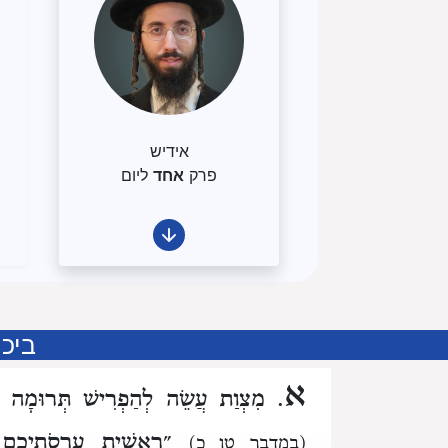
אידיש
פרק
אחד
ליום
ביכו
א
. מִצְוַת עֲשֵׂה לְהַפְרִישׁ תְּרוּמָה מִ
״רֵאשִׁית עֲרִסֹתֵיכֶם ח
(במדבר טו כ)