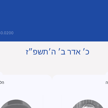
80.0200
כ׳ אדר ב׳ ה׳תשפ״ז
ה
הל׳