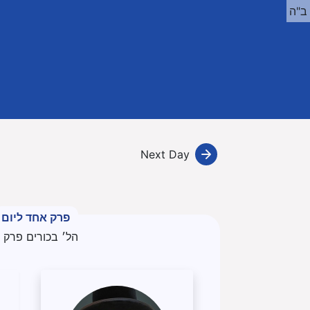
ב"ה
Next Day
פרק אחד ליום
הל׳ בכורים פרק 