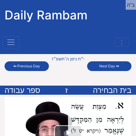
ב"ה
Daily Rambam
⋮
י״ח ניסן ה׳תשפ״ז
⇦
Previous Day
Next Day
⇨
בית הבחירה
ז
ספר עבודה
א
. מִצְוַת עֲשֵׂה
לְיִרְאָה מִן הַמִּקְדָּשׁ
שֶׁנֶּאֱמַר
(ויקרא יט ל)