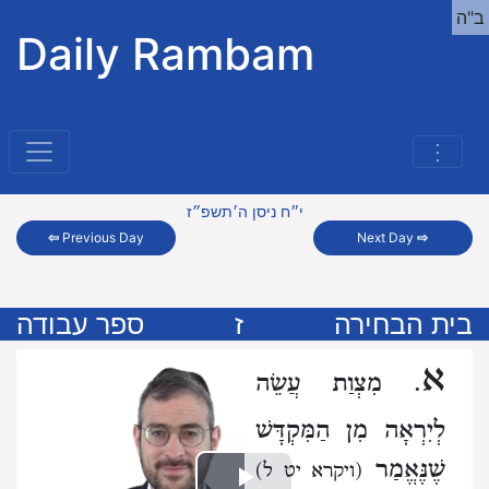
ב"ה
Daily Rambam
⋮
י״ח ניסן ה׳תשפ״ז
⇦
Previous Day
Next Day
⇨
בית הבחירה
ז
ספר עבודה
א
. מִצְוַת עֲשֵׂה
לְיִרְאָה מִן הַמִּקְדָּשׁ
שֶׁנֶּאֱמַר
(ויקרא יט ל)