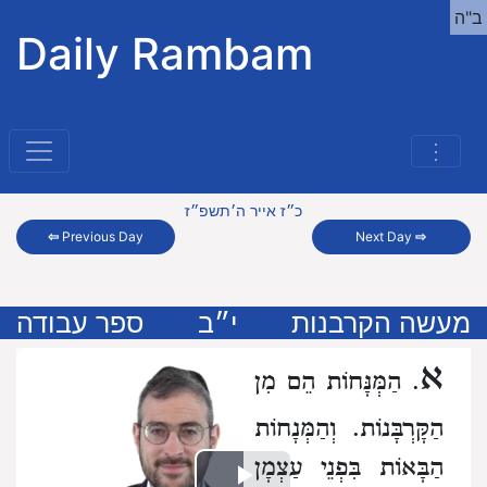
ב"ה
Daily Rambam
⋮
כ״ז אייר ה׳תשפ״ז
⇦
Previous Day
Next Day
⇨
מעשה הקרבנות
י״ב
ספר עבודה
א
. הַמְּנָּחוֹת הֵם מִן
הַקָּרְבָּנוֹת. וְהַמְּנָחוֹת
הַבָּאוֹת בִּפְנֵי עַצְמָן