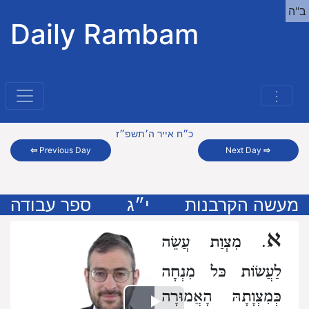
ב"ה
Daily Rambam
⋮
כ״ח אייר ה׳תשפ״ז
⇦
Previous Day
Next Day
⇨
מעשה הקרבנות
י״ג
ספר עבודה
א
. מִצְוַת עֲשֵׂה
לַעֲשׂוֹת כּל מִנְחָה
כְּמִצְוָתָהּ הָאֲמוּרָה