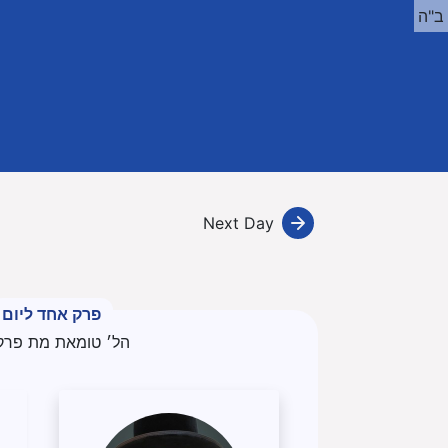
ב"ה
Next Day
פרק אחד ליום
הל׳ טומאת מת פרק