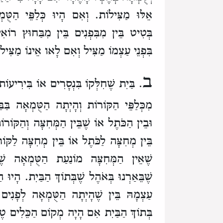
אֵלּוּ מַצִּילוֹת. וְאִם הָיוּ כְּלַפֵּי הַטּ
בְּטִיט בֵּין מִבִּפְנִים בֵּין מִבַּחוּץ רוֹ
בִּפְנֵי עַצְמוֹ מַצִּיל וְאִם לָאו אֵינוֹ מַצִּי
ב
. בַּיִת שֶׁחִלְּקוֹ בִּנְסָרִים אוֹ בִּירִיעוֹ
מִכְּלַפֵּי הַקּוֹרוֹת וְהָיְתָה הַטֻּמְאָה בַּבּ
וּבֵין הַכֹּתֶל אוֹ שֶׁבֵּין הַמְּחִצָּה וְהַקּוֹ
בֵּין מְחִצָּה לַכֹּתֶל אוֹ בֵּין מְחִצָּה לַקּוֹר
שֶׁאֵין הַמְּחִצָּה מוֹנַעַת הַטֻּמְאָה שֶׁ
שֶׁבֵּאַרְנוּ בְּאֹהֶל שֶׁבְּתוֹךְ הַבַּיִת. הָיוּ ה
עַצְמָהּ בֵּין שֶׁהָיְתָה הַטֻּמְאָה לְפָנִים
בְּתוֹךְ הַבַּיִת אִם הָיָה מְקוֹם הַכֵּלִים 