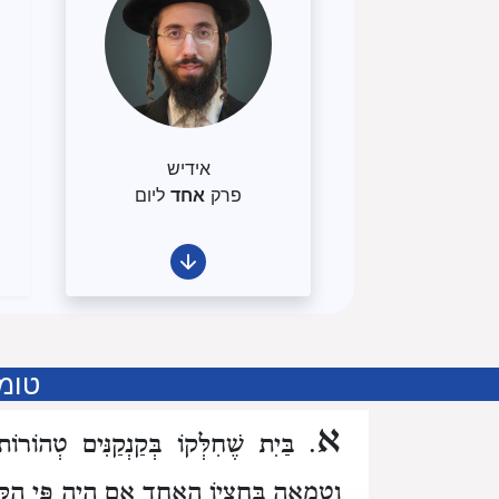
אידיש
פרק
אחד
ליום
טומ
א
. בַּיִת שֶׁחִלְּקוֹ בְּקַנְקַנִּים טְהוֹר
וְטֻמְאָה בְּחֶצְיוֹ הָאֶחָד אִם הָיָה פִּי הַקַּנְ