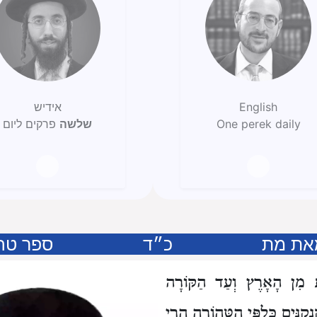
English
אידיש
One perek daily
שלשה
פרקים ליום
את מת
כ״ד
ספר טה
וֹת מִן הָאָרֶץ וְעַד הַקּוֹרָה
קַנִּים כְּלַפֵּי הַטְּהוֹרָה הֲרֵי