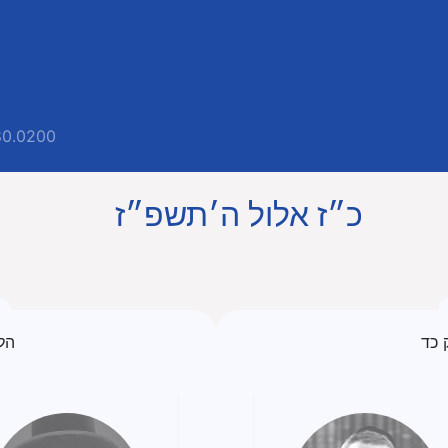
80.0200
כ״ז אלול ה׳תשפ״ז
 כד
הל