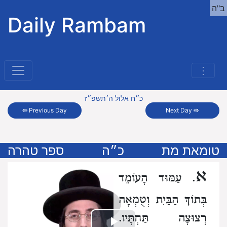
ב"ה
Daily Rambam
⋮
כ״ח אלול ה׳תשפ״ז
⇦
Previous Day
Next Day
⇨
טומאת מת
כ״ה
ספר טהרה
א
. עַמּוּד הָעוֹמֵד
בְּתוֹךְ הַבַּיִת וְטֻמְאָה
רְצוּצָה תַּחְתָּיו.